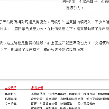
到4字頭，不過與台中市區新
一定吸引力。
子因為房價相對周邊具備優勢，而吸引外溢買盤持續湧入，不少首
許多，一般民眾負擔壓力大，在比價效應之下，確實帶動潭子房市
4號快速道路也是重要的建設，加上國道四號豐潭段也完工，交通便
之下，也讓潭子房市有不一樣的改變及熱絡程度拉高。
正心觀點
服務索引
專題解析
不動產估價
法院民事訴訟、損害賠償
｜
稅務查核、股權轉
估價專欄
貸款融資、資產證明
｜
市地重劃前後地價
｜
都市更新權利變
文章分享
買賣、租賃資產鑑價
｜
協議價購、一般∕區段徵收
資產評估
無形資產
｜
動產、機械設備