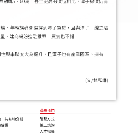
案動輒5、60萬，甚至更高的價位相比，潭子房價仍有
購族、年輕族群會選擇到潭子買房，且與潭子一線之隔
能量、建商紛紛進駐推案，買氣也不錯。
利性與串聯度大為提升，且潭子也有產業園區、擁有工
(文/林和謙)
聯絡我們
讓
｜
共有物分割
聯繫方式
換估價
線上諮詢
人才招募