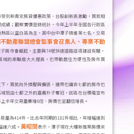
市受到新青安房貸優惠政策、台股創新高激勵，買氣相
眼成績；觀察實價登錄統計，今年上半年全國各行政區
的熱區以蛋白區為主，其中台中潭子擠進第七名，交易
國不動產聯盟總會監事會召集人、專業不動
潭子房市會崛起，主要與74號快速道路這項建設有關，
區域的串聯度大大提高，也帶動居住方便性及房市買
之下，買氣向外擠壓與擴張，連帶也讓非七都的房市也
區域就由七都之外的嘉義朴子奪冠，該區在台積電宣布
年上半年交易量暴增6倍、房價也呈翻倍增長。
易量為414件，比去年同期的181件相比，年增幅達到
黃昭閔
漲幅達六成。
表示，潭子現在大樓新推案房價來