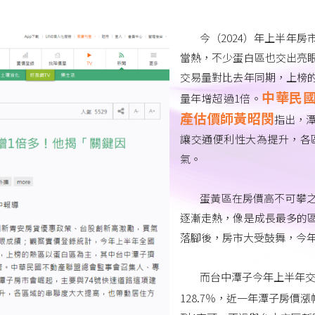
今（2024）年上半年房
當熱，不少蛋白區也交出亮
交易量對比去年同期，上榜
中華民
量年增超過1倍。
產估價師黃昭閔
指出，
讓交通便利性大為提升，各
氣。
蛋黃區在房價高不可攀
逐漸走熱，像是成長最多的
落腳後，房市大受鼓舞，今
而台中潭子今年上半年交
128.7％，近一年潭子房價