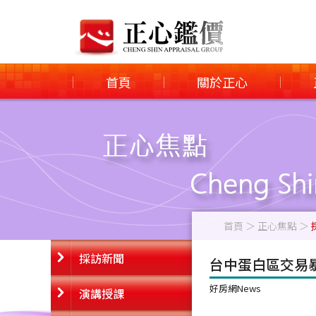
首頁
關於正心
|
|
|
首頁
＞ 正心焦點 ＞
採訪新聞
台中蛋白區交易
好房網News
演講授課