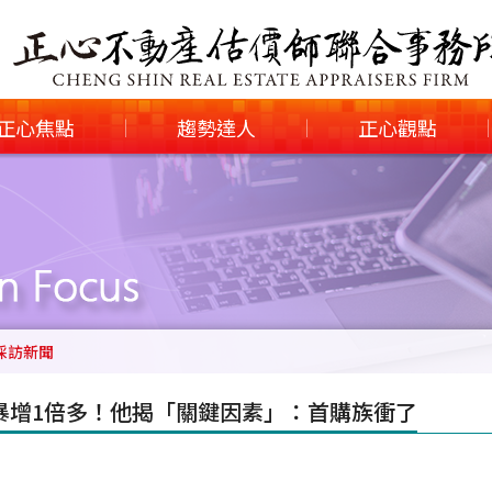
正心焦點
趨勢達人
正心觀點
|
|
|
採訪新聞
暴增1倍多！他揭「關鍵因素」：首購族衝了