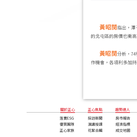
黃昭閔
指出，潭
的北屯區的房價也衝高
黃昭閔
分析，7
作機會，各項利多加持
關於正心
正心焦點
趨勢達人
落實ESG
採訪新聞
房市報告
優質團隊
演講授課
經濟指標
正心家族
花絮合輯
成交地圖